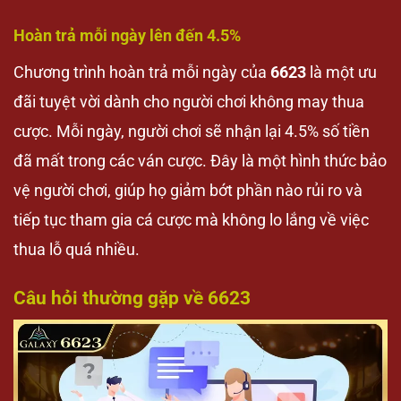
Hoàn trả mỗi ngày lên đến 4.5%
Chương trình hoàn trả mỗi ngày của
6623
là một ưu
đãi tuyệt vời dành cho người chơi không may thua
cược. Mỗi ngày, người chơi sẽ nhận lại 4.5% số tiền
đã mất trong các ván cược. Đây là một hình thức bảo
vệ người chơi, giúp họ giảm bớt phần nào rủi ro và
tiếp tục tham gia cá cược mà không lo lắng về việc
thua lỗ quá nhiều.
Câu hỏi thường gặp về 6623