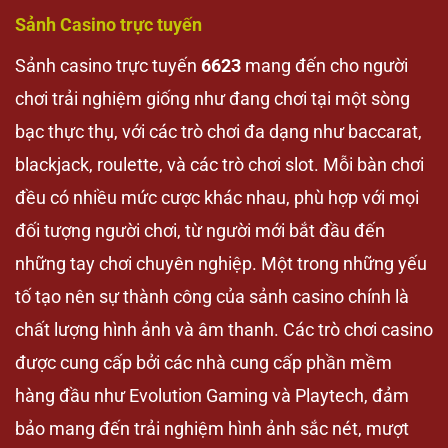
Sảnh Casino trực tuyến
Sảnh casino trực tuyến
6623
mang đến cho người
chơi trải nghiệm giống như đang chơi tại một sòng
bạc thực thụ, với các trò chơi đa dạng như baccarat,
blackjack, roulette, và các trò chơi slot. Mỗi bàn chơi
đều có nhiều mức cược khác nhau, phù hợp với mọi
đối tượng người chơi, từ người mới bắt đầu đến
những tay chơi chuyên nghiệp. Một trong những yếu
tố tạo nên sự thành công của sảnh casino chính là
chất lượng hình ảnh và âm thanh. Các trò chơi casino
được cung cấp bởi các nhà cung cấp phần mềm
hàng đầu như Evolution Gaming và Playtech, đảm
bảo mang đến trải nghiệm hình ảnh sắc nét, mượt