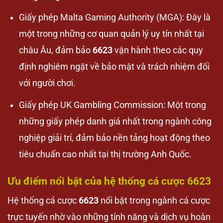
Giấy phép Malta Gaming Authority (MGA): Đây là
một trong những cơ quan quản lý uy tín nhất tại
châu Âu, đảm bảo
6623
vận hành theo các quy
định nghiêm ngặt về bảo mật và trách nhiệm đối
với người chơi.
Giấy phép UK Gambling Commission: Một trong
những giấy phép danh giá nhất trong ngành công
nghiệp giải trí, đảm bảo nền tảng hoạt động theo
tiêu chuẩn cao nhất tại thị trường Anh Quốc.
Ưu điểm nổi bật của hệ thống cá cược 6623
Hệ thống cá cược
6623
nổi bật trong ngành cá cược
trực tuyến nhờ vào những tính năng và dịch vụ hoàn