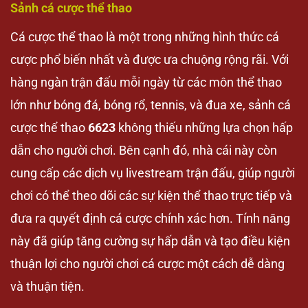
Sảnh cá cược thể thao
Cá cược thể thao là một trong những hình thức cá
cược phổ biến nhất và được ưa chuộng rộng rãi. Với
hàng ngàn trận đấu mỗi ngày từ các môn thể thao
lớn như bóng đá, bóng rổ, tennis, và đua xe, sảnh cá
cược thể thao
6623
không thiếu những lựa chọn hấp
dẫn cho người chơi. Bên cạnh đó, nhà cái này còn
cung cấp các dịch vụ livestream trận đấu, giúp người
chơi có thể theo dõi các sự kiện thể thao trực tiếp và
đưa ra quyết định cá cược chính xác hơn. Tính năng
này đã giúp tăng cường sự hấp dẫn và tạo điều kiện
thuận lợi cho người chơi cá cược một cách dễ dàng
và thuận tiện.