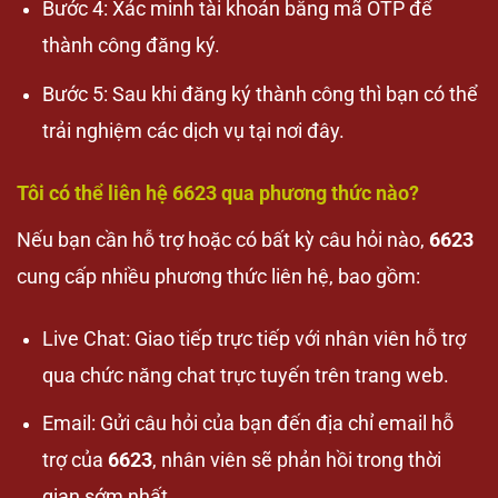
Bước 4: Xác minh tài khoản bằng mã OTP để
thành công đăng ký.
Bước 5: Sau khi đăng ký thành công thì bạn có thể
trải nghiệm các dịch vụ tại nơi đây.
Tôi có thể liên hệ 6623 qua phương thức nào?
Nếu bạn cần hỗ trợ hoặc có bất kỳ câu hỏi nào,
6623
cung cấp nhiều phương thức liên hệ, bao gồm:
Live Chat: Giao tiếp trực tiếp với nhân viên hỗ trợ
qua chức năng chat trực tuyến trên trang web.
Email: Gửi câu hỏi của bạn đến địa chỉ email hỗ
trợ của
6623
, nhân viên sẽ phản hồi trong thời
gian sớm nhất.