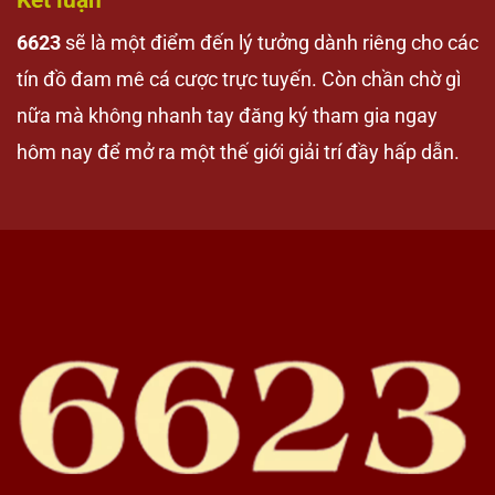
6623
sẽ là một điểm đến lý tưởng dành riêng cho các
tín đồ đam mê cá cược trực tuyến. Còn chần chờ gì
nữa mà không nhanh tay đăng ký tham gia ngay
hôm nay để mở ra một thế giới giải trí đầy hấp dẫn.