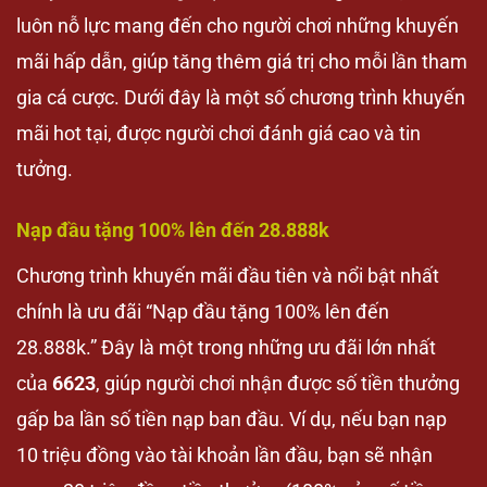
luôn nỗ lực mang đến cho người chơi những khuyến
mãi hấp dẫn, giúp tăng thêm giá trị cho mỗi lần tham
gia cá cược. Dưới đây là một số chương trình khuyến
mãi hot tại, được người chơi đánh giá cao và tin
tưởng.
Nạp đầu tặng 100% lên đến 28.888k
Chương trình khuyến mãi đầu tiên và nổi bật nhất
chính là ưu đãi “Nạp đầu tặng 100% lên đến
28.888k.” Đây là một trong những ưu đãi lớn nhất
của
6623
, giúp người chơi nhận được số tiền thưởng
gấp ba lần số tiền nạp ban đầu. Ví dụ, nếu bạn nạp
10 triệu đồng vào tài khoản lần đầu, bạn sẽ nhận