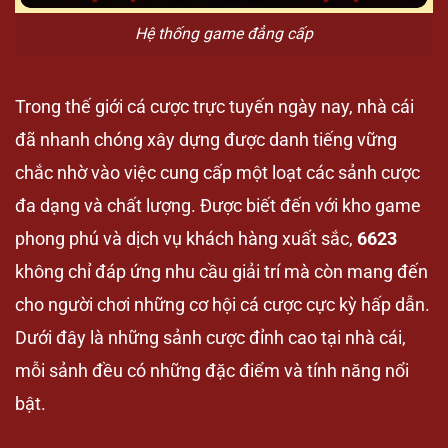
Hệ thống game đẳng cấp
Trong thế giới cá cược trực tuyến ngày nay, nhà cái
đã nhanh chóng xây dựng được danh tiếng vững
chắc nhờ vào việc cung cấp một loạt các sảnh cược
đa dạng và chất lượng. Được biết đến với kho game
phong phú và dịch vụ khách hàng xuất sắc,
6623
không chỉ đáp ứng nhu cầu giải trí mà còn mang đến
cho người chơi những cơ hội cá cược cực kỳ hấp dẫn.
Dưới đây là những sảnh cược đỉnh cao tại nhà cái,
mỗi sảnh đều có những đặc điểm và tính năng nổi
bật.