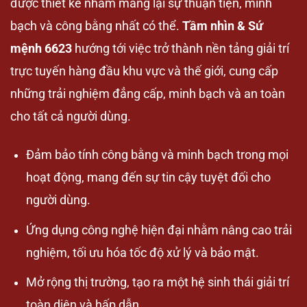
được thiết kế nhằm mang lại sự thuận tiện, minh
bạch và công bằng nhất có thể.
Tầm nhìn & Sứ
mệnh 6623
hướng tới việc trở thành nền tảng giải trí
trực tuyến hàng đầu khu vực và thế giới, cung cấp
những trải nghiệm đẳng cấp, minh bạch và an toàn
cho tất cả người dùng.
Đảm bảo tính công bằng và minh bạch trong mọi
hoạt động, mang đến sự tin cậy tuyệt đối cho
người dùng.
Ứng dụng công nghệ hiện đại nhằm nâng cao trải
nghiệm, tối ưu hóa tốc độ xử lý và bảo mật.
Mở rộng thị trường, tạo ra một hệ sinh thái giải trí
toàn diện và hấp dẫn.